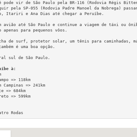
ê pode vir de São Paulo pela BR-116 (Rodovia Régis Bitten
guir pela SP-055 (Rodovia Padre Manoel da Nobrega) passan
o, Itariri e Ana Dias até chegar a Peruíbe.

m avião até São Paulo e continue a viagem de táxi ou ôni
o apenas para pequenos vôos.

cha de surf, protetor solar, um tênis para caminhadas, m
ambém é uma boa opção.

ral sul de São Paulo.

uíbe à:
 

mpo => 118km 

 Campinas => 241km 

e => 684km 

eto => 599km 

atro Rodas