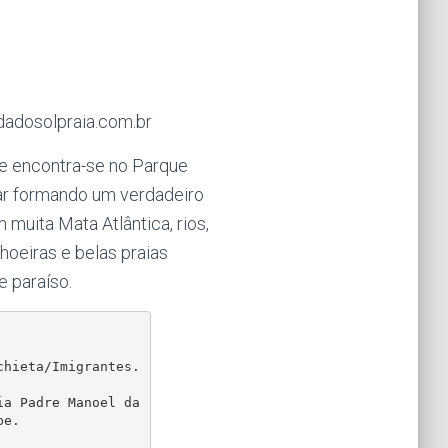
1
adosolpraia.com.br
be encontra-se no Parque
ar formando um verdadeiro
muita Mata Atlântica, rios,
oeiras e belas praias
 paraíso.
hieta/Imigrantes.

a Padre Manoel da 
e.
