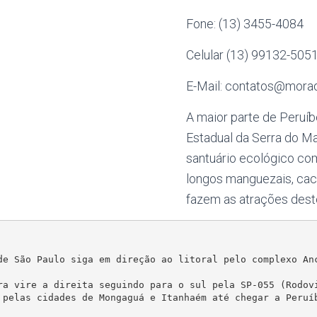
Fone: (13) 3455-4084
Celular (13) 99132-505
E-Mail: contatos@morad
A maior parte de Peruí
Estadual da Serra do M
santuário ecológico com 
longos manguezais, cach
fazem as atrações deste
de São Paulo siga em direção ao litoral pelo complexo Anc
ra vire a direita seguindo para o sul pela SP-055 (Rodovi
 pelas cidades de Mongaguá e Itanhaém até chegar a Peruíb