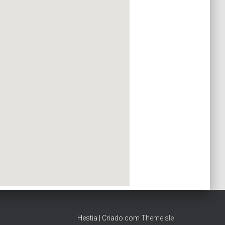
Hestia | Criado com
ThemeIsle