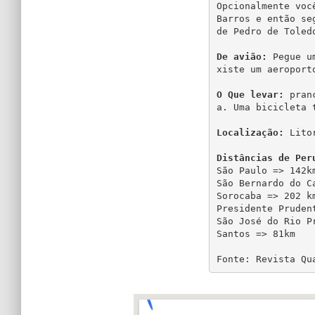
Opcionalmente voc
Barros e então se
de Pedro de Toled
De avião:
 Pegue u
xiste um aeroport
O Que levar:
 pran
a. Uma bicicleta t
Localização:
 Lito
Distâncias de Per
São Paulo => 142km
São Bernardo do Ca
Sorocaba => 202 km
Presidente Prudent
São José do Rio Pr
Santos => 81km

Fonte: Revista Qu