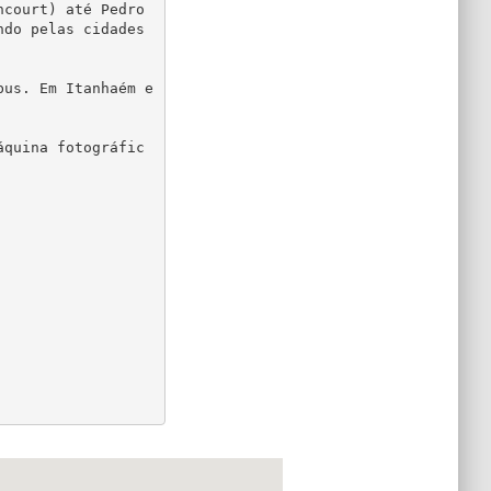
court) até Pedro 
do pelas cidades 
bus. Em Itanhaém e
áquina fotográfic